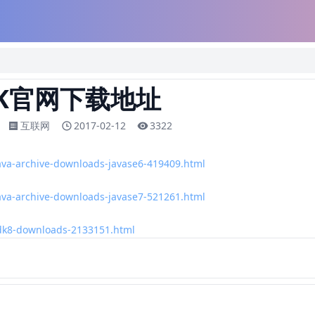
DK官网下载地址
互联网
2017-02-12
3322
ava-archive-downloads-javase6-419409.html
ava-archive-downloads-javase7-521261.html
jdk8-downloads-2133151.html