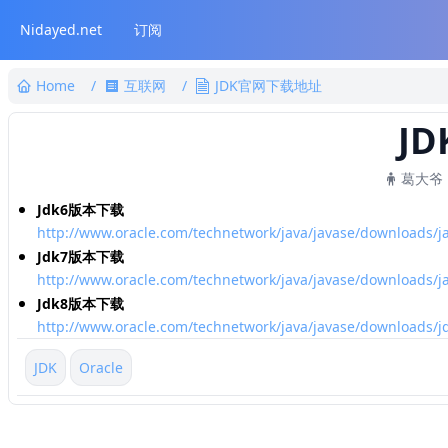
Nidayed.net
订阅
Home
/
互联网
/
JDK官网下载地址
J
葛大爷
Jdk6版本下载
http://www.oracle.com/technetwork/java/javase/downloads/j
Jdk7版本下载
http://www.oracle.com/technetwork/java/javase/downloads/j
Jdk8版本下载
http://www.oracle.com/technetwork/java/javase/downloads/
JDK
Oracle