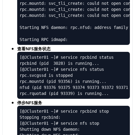
rpc.mountd: svc_tli_create: could not open conne
rpc.mountd: svc_tli_create: could not open conne
rpc.mountd: svc_tli_create: could not open conne
                                                
Starting NFS daemon: rpc.nfsd: address family in
                                                
Starting RPC idmapd: 
查看NFS服务状态
[@JCluster01 ~]# service rpcbind status

rpcbind (pid  3028) is running...

[@JCluster01 ~]# service nfs status

rpc.svcgssd is stopped

rpc.mountd (pid 93356) is running...

nfsd (pid 93376 93375 93374 93373 93372 93371 93
rpc.rquotad (pid 93339) is running...
停步NFS服务
[@JCluster01 ~]# service rpcbind stop

Stopping rpcbind:                               
[@JCluster01 ~]# service nfs stop

Shutting down NFS daemon:                       