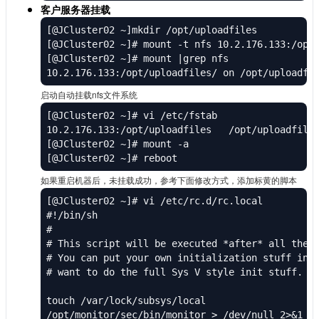
客户服务器挂载
[@JCluster02 ~]mkdir /opt/uploadfiles

[@JCluster02 ~]# mount -t nfs 10.2.176.133:/opt/
[@JCluster02 ~]# mount |grep nfs

10.2.176.133:/opt/uploadfiles/ on /opt/uploadfi
启动自动挂载nfs文件系统
[@JCluster02 ~]# vi /etc/fstab 

10.2.176.133:/opt/uploadfiles   /opt/uploadfiles
[@JCluster02 ~]# mount -a

[@JCluster02 ~]# reboot
如果重启机器后，未挂载成功，参考下面修改方式，添加标黄的脚本
[@JCluster02 ~]# vi /etc/rc.d/rc.local

#!/bin/sh

#

# This script will be executed *after* all the o
# You can put your own initialization stuff in h
# want to do the full Sys V style init stuff.

touch /var/lock/subsys/local
