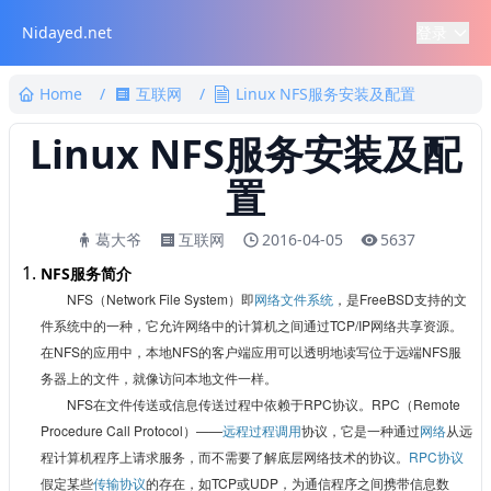
Nidayed.net
登录
Home
/
互联网
/
Linux NFS服务安装及配置
Linux NFS服务安装及配
置
葛大爷
互联网
2016-04-05
5637
NFS服务简介
NFS（Network File System）即
网络文件系统
，是FreeBSD支持的文
件系统中的一种，它允许网络中的计算机之间通过TCP/IP网络共享资源。
在NFS的应用中，本地NFS的客户端应用可以透明地读写位于远端NFS服
务器上的文件，就像访问本地文件一样。
NFS在文件传送或信息传送过程中依赖于RPC协议。
RPC（Remote
Procedure Call Protocol）——
远程过程调用
协议，它是一种通过
网络
从远
程计算机程序上请求服务，而不需要了解底层网络技术的协议。
RPC协议
假定某些
传输协议
的存在，如TCP或UDP，为通信程序之间携带信息数