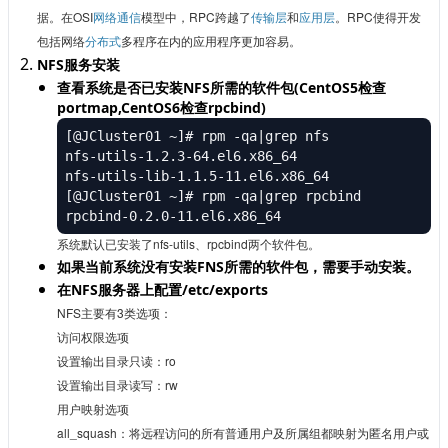
据。在OSI
网络通信
模型中，RPC跨越了
传输层
和
应用层
。RPC使得开发
包括网络
分布式
多程序在内的应用程序更加容易。
NFS服务安装
查看系统是否已安装NFS所需的软件包(CentOS5检查
portmap,CentOS6检查rpcbind)
[@JCluster01 ~]# rpm -qa|grep nfs

nfs-utils-1.2.3-64.el6.x86_64

nfs-utils-lib-1.1.5-11.el6.x86_64

[@JCluster01 ~]# rpm -qa|grep rpcbind

rpcbind-0.2.0-11.el6.x86_64
系统默认已安装了nfs-utils、rpcbind两个软件包。
如果当前系统没有安装FNS所需的软件包，需要手动安装。
在NFS服务器上配置/etc/exports
NFS主要有3类选项：
访问权限选项
设置输出目录只读：ro
设置输出目录读写：rw
用户映射选项
all_squash：将远程访问的所有普通用户及所属组都映射为匿名用户或