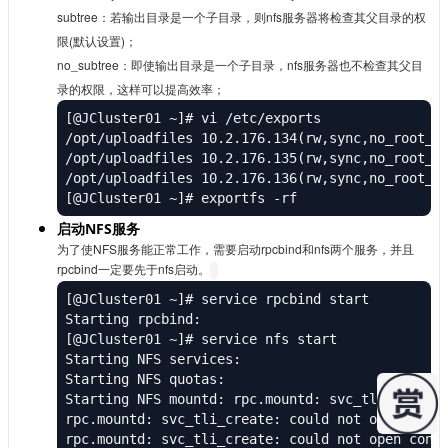
subtree：若输出目录是一个子目录，则nfs服务器将检查其父目录的权
限(默认设置)；
no_subtree：即使输出目录是一个子目录，nfs服务器也不检查其父目
录的权限，这样可以提高效率；
[@JCluster01 ~]# vi /etc/exports

/opt/uploadfiles 10.2.176.134(rw,sync,no_root_sq
/opt/uploadfiles 10.2.176.135(rw,sync,no_root_sq
/opt/uploadfiles 10.2.176.136(rw,sync,no_root_sq
[@JCluster01 ~]# exportfs -rf
启动NFS服务
为了使NFS服务能正常工作，需要启动rpcbind和nfs两个服务，并且
rpcbind一定要先于nfs启动。
[@JCluster01 ~]# service rpcbind start

Starting rpcbind:                               
[@JCluster01 ~]# service nfs start

Starting NFS services:                          
Starting NFS quotas:                            
Starting NFS mountd: rpc.mountd: svc_tli_create:
rpc.mountd: svc_tli_create: could not open conne
rpc.mountd: svc_tli_create: could not open conne